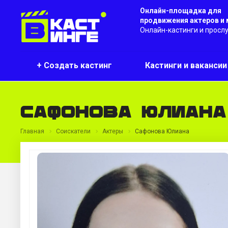
Онлайн-площадка для
продвижения актеров и
Онлайн-кастинги и просл
+ Создать кастинг
Кастинги и ваканси
Сафонова Юлиана
Главная
Соискатели
Актеры
Сафонова Юлиана