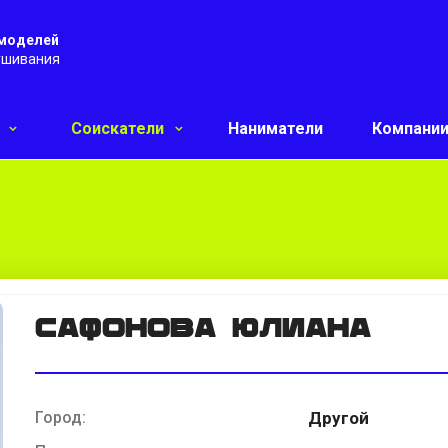
 моделей
ушивания
и
Соискатели
Наниматели
Компани
Сафонова Юлиана
Город:
Другой