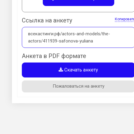
Ссылка на анкету
Копироват
всекастинги.рф/actors-and-models/the-
actors/411939-safonova-yuliana
Анкета в PDF формате
Скачать анкету
Пожаловаться на анкету