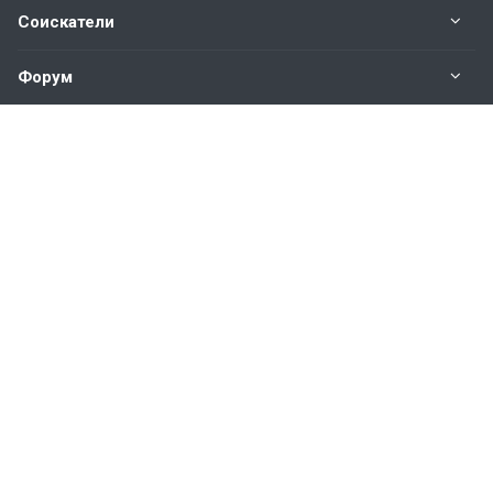
Соискатели
Форум
Информация
Наши контакты по техническим вопросам и
предложениям:
help@vkastinge.ru
© 2026 Все права защищены.