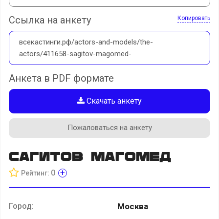
Ссылка на анкету
Копировать
всекастинги.рф/actors-and-models/the-
actors/411658-sagitov-magomed-
Анкета в PDF формате
Скачать анкету
Пожаловаться на анкету
Сагитов Магомед
+
0
Рейтинг:
Город:
Москва