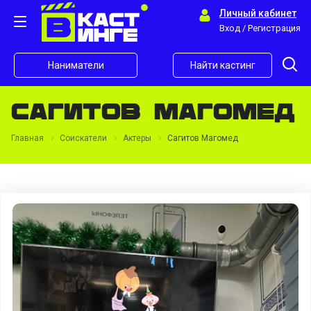
Личный кабинет
Вход / Регистрация
Наниматели
Найти кастинг
Сагитов Магомед
Главная
Соискатели
Актеры
Сагитов Магомед