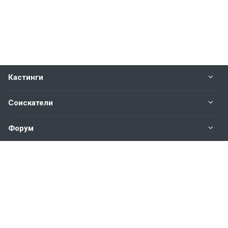
Кастинги
Соискатели
Форум
Информация
Наши контакты по техническим вопросам и
предложениям:
help@vkastinge.ru