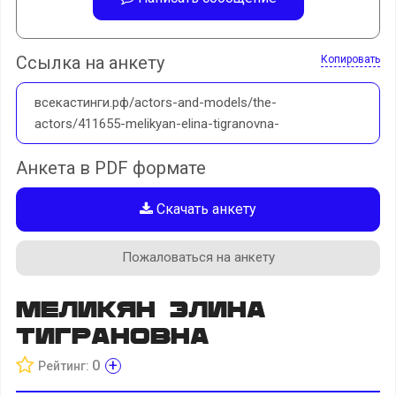
Ссылка на анкету
Копировать
всекастинги.рф/actors-and-models/the-
actors/411655-melikyan-elina-tigranovna-
Анкета в PDF формате
Скачать анкету
Пожаловаться на анкету
Меликян Элина
Тиграновна
+
0
Рейтинг: