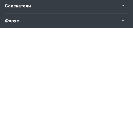
Соискатели
Форум
Информация
Наши контакты по техническим вопросам и
предложениям:
help@vkastinge.ru
© 2026 Все права защищены.