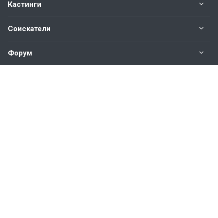
Кастинги
Соискатели
Форум
Информация
Наши контакты по техническим вопросам и
предложениям:
help@vkastinge.ru
© 2026 Все права защищены.