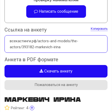
Написать сообщение
Ссылка на анкету
Копировать
всекастинги.рф/actors-and-models/the-
actors/393182-markevich-irina
Анкета в PDF формате
Скачать анкету
Пожаловаться на анкету
Маркевич Ирина
+
4
Рейтинг: