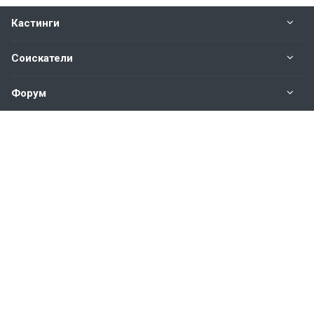
Кастинги
Соискатели
Форум
Информация
Наши контакты по техническим вопросам и
предложениям:
help@vkastinge.ru
© 2026 Все права защищены.