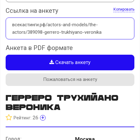
Ссылка на анкету
Копировать
всекастинги.рф/actors-and-models/the-
actors/389098-gerrero-trukhiyano-veronika
Анкета в PDF формате
Скачать анкету
Пожаловаться на анкету
Герреро Трухийано
Вероника
+
26
Рейтинг:
Город:
Москва