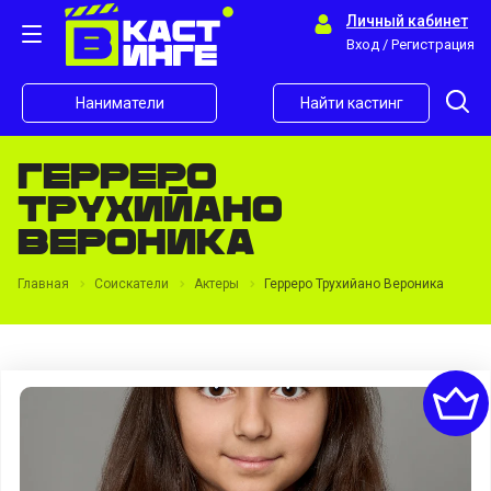
Личный кабинет
Вход / Регистрация
Наниматели
Найти кастинг
Герреро
Трухийано
Вероника
Главная
Соискатели
Актеры
Герреро Трухийано Вероника