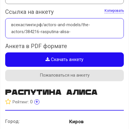
Ссылка на анкету
Копировать
всекастинги.рф/actors-and-models/the-
actors/384216-rasputina-alisa-
Анкета в PDF формате
Скачать анкету
Пожаловаться на анкету
Распутина Алиса
+
0
Рейтинг:
Город:
Киров