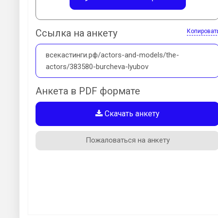
Ссылка на анкету
Копироват
всекастинги.рф/actors-and-models/the-
actors/383580-burcheva-lyubov
Анкета в PDF формате
Скачать анкету
Пожаловаться на анкету