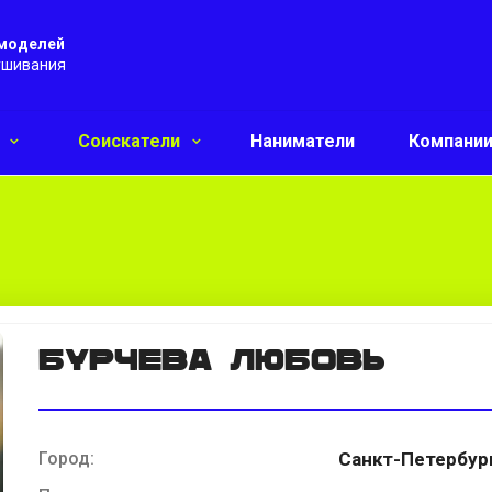
 моделей
ушивания
и
Соискатели
Наниматели
Компани
Бурчева Любовь
Город:
Санкт-Петербур