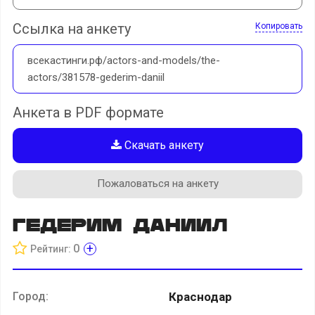
Ссылка на анкету
Копировать
всекастинги.рф/actors-and-models/the-
actors/381578-gederim-daniil
Анкета в PDF формате
Скачать анкету
Пожаловаться на анкету
Гедерим Даниил
+
0
Рейтинг:
Город:
Краснодар