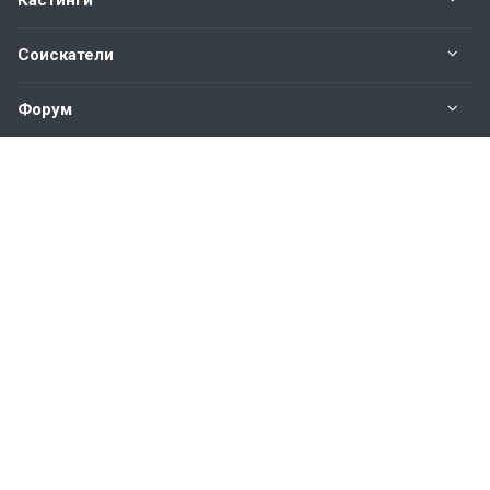
Кастинги
Соискатели
Форум
Информация
Наши контакты по техническим вопросам и
предложениям:
help@vkastinge.ru
© 2026 Все права защищены.