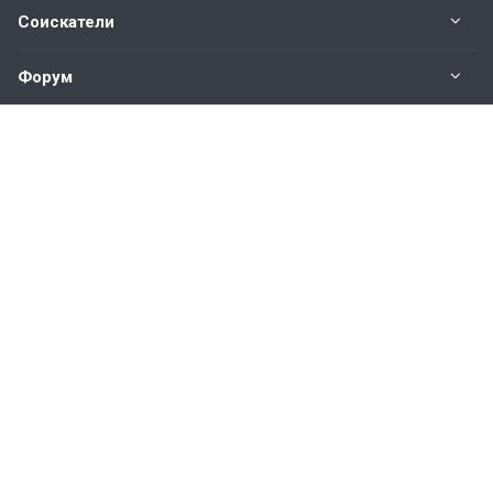
Соискатели
Форум
Информация
Наши контакты по техническим вопросам и
предложениям:
help@vkastinge.ru
© 2026 Все права защищены.