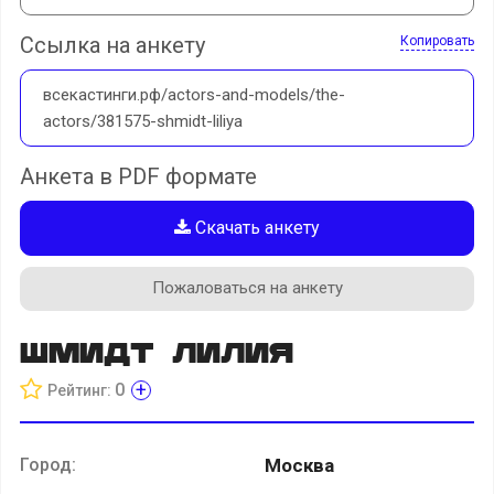
Ссылка на анкету
Копировать
всекастинги.рф/actors-and-models/the-
actors/381575-shmidt-liliya
Анкета в PDF формате
Скачать анкету
Пожаловаться на анкету
Шмидт Лилия
+
0
Рейтинг:
Город:
Москва