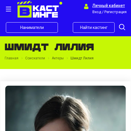
Личный кабинет
Вход / Регистрация
Наниматели
Найти кастинг
Шмидт Лилия
Главная
Соискатели
Актеры
Шмидт Лилия