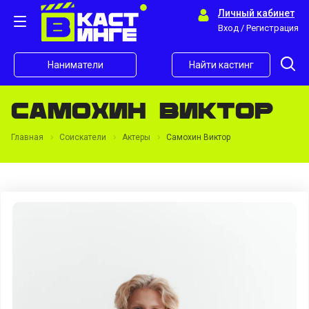
Личный кабинет
Вход / Регистрация
Наниматели
Найти кастинг
Самохин Виктор
Главная
Соискатели
Актеры
Самохин Виктор