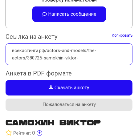
Написать сообщение
Ссылка на анкету
Копировать
всекастинги.рф/actors-and-models/the-
actors/380725-samokhin-viktor-
Анкета в PDF формате
Скачать анкету
Пожаловаться на анкету
Самохин Виктор
+
0
Рейтинг: