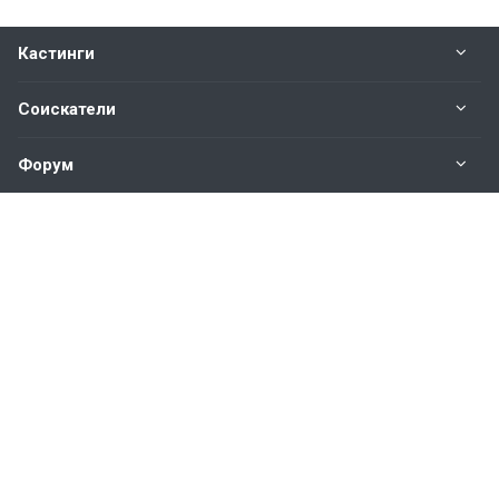
Кастинги
Соискатели
Форум
Информация
Наши контакты по техническим вопросам и
предложениям:
help@vkastinge.ru
© 2026 Все права защищены.