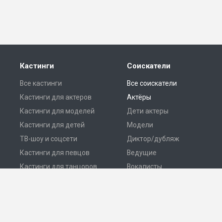
Кастинги
Соискатели
Все кастинги
Все соискатели
Кастинги для актеров
Актёры
Кастинги для моделей
Дети актеры
Кастинги для детей
Модели
ТВ-шоу и соцсети
Диктор/дубляж
Кастинги для певцов
Ведущие
Кастинги для танцоров
Вокалисты
Разместить кастинг
Танцоры