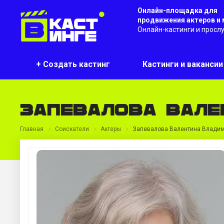
Онлайн-площадка для
продвижения актеров и
Онлайн-кастинги и просл
+ Создать кастинг
Кастинги и ваканси
Запевалова Вале
Главная
Соискатели
Актеры
Запевалова Валентина Влади