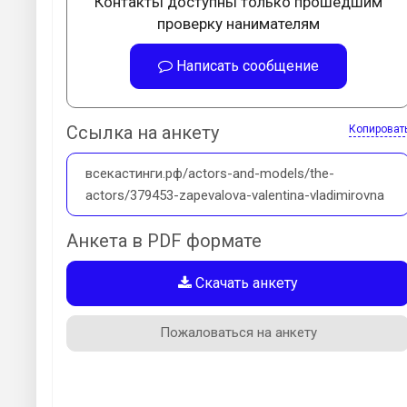
Контакты доступны только прошедшим
проверку нанимателям
Написать сообщение
Ссылка на анкету
Копироват
всекастинги.рф/actors-and-models/the-
actors/379453-zapevalova-valentina-vladimirovna
Анкета в PDF формате
Скачать анкету
Пожаловаться на анкету