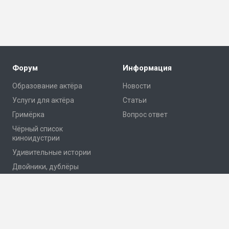
Форум
Информация
Образование актёра
Новости
Услуги для актёра
Статьи
Гримёрка
Вопрос ответ
Чёрный список
киноидустрии
Удивительные истории
Двойники, дублёры