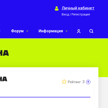
Личный кабинет
Вход / Регистрация
и
Форум
Информация
на
на
+
3
Рейтинг: