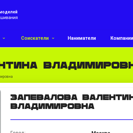
 моделей
ушивания
и
Соискатели
Наниматели
Компани
нтина Владимиров
мировна
Запевалова Валенти
Владимировна
Город:
Москва