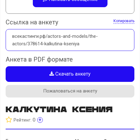
Ссылка на анкету
Копировать
всекастинги.рф/actors-and-models/the-
actors/378614-kalkutina-kseniya
Анкета в PDF формате
Скачать анкету
Пожаловаться на анкету
Калкутина Ксения
+
0
Рейтинг: