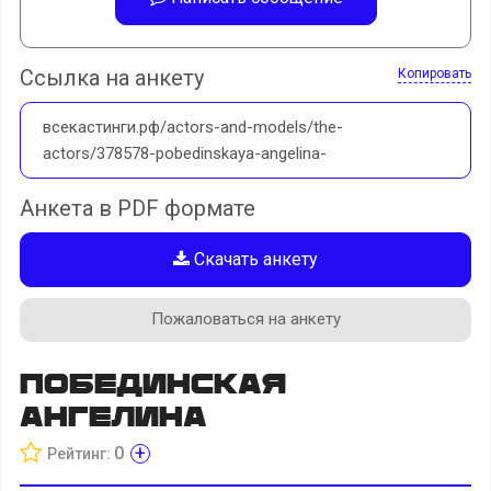
Ссылка на анкету
Копировать
всекастинги.рф/actors-and-models/the-
actors/378578-pobedinskaya-angelina-
Анкета в PDF формате
Скачать анкету
Пожаловаться на анкету
Побединская
Ангелина
+
0
Рейтинг: