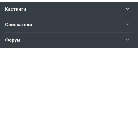
Кастинги
Соискатели
Форум
Информация
Наши контакты по техническим вопросам и
предложениям:
help@vkastinge.ru
© 2026 Все права защищены.