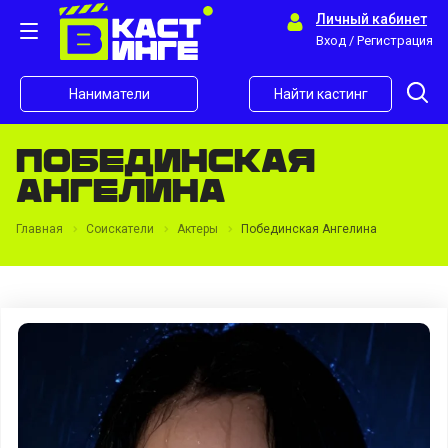
Личный кабинет
Вход / Регистрация
Наниматели
Найти кастинг
Побединская
Ангелина
Главная
Соискатели
Актеры
Побединская Ангелина