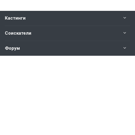
Кастинги
Соискатели
Форум
Информация
Наши контакты по техническим вопросам и
предложениям:
help@vkastinge.ru
© 2026 Все права защищены.