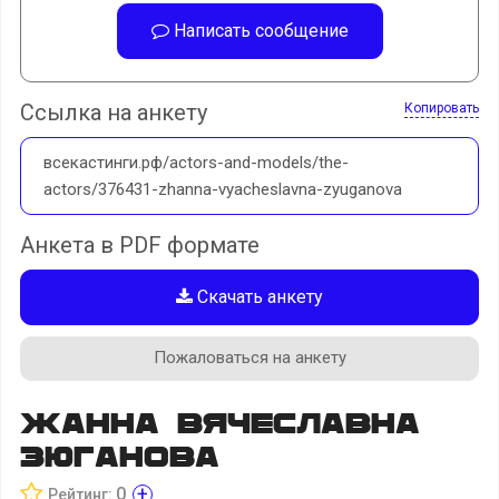
Написать сообщение
Ссылка на анкету
Копировать
всекастинги.рф/actors-and-models/the-
actors/376431-zhanna-vyacheslavna-zyuganova
Анкета в PDF формате
Скачать анкету
Пожаловаться на анкету
Жанна Вячеславна
Зюганова
+
0
Рейтинг: