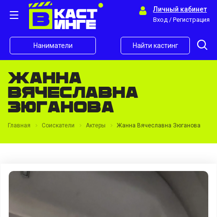
Личный кабинет
Вход / Регистрация
Наниматели
Найти кастинг
Жанна
Вячеславна
Зюганова
Главная
Соискатели
Актеры
Жанна Вячеславна Зюганова