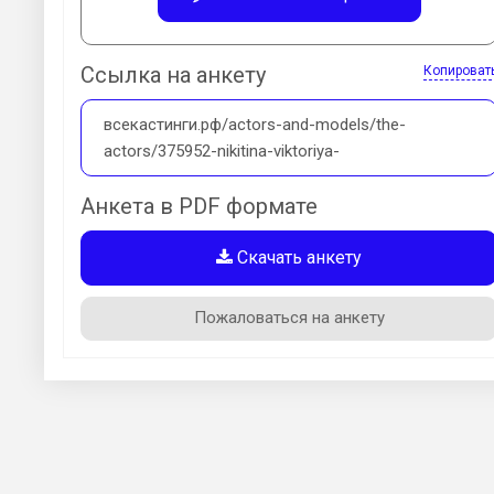
Ссылка на анкету
Копироват
всекастинги.рф/actors-and-models/the-
actors/375952-nikitina-viktoriya-
Анкета в PDF формате
Скачать анкету
Пожаловаться на анкету