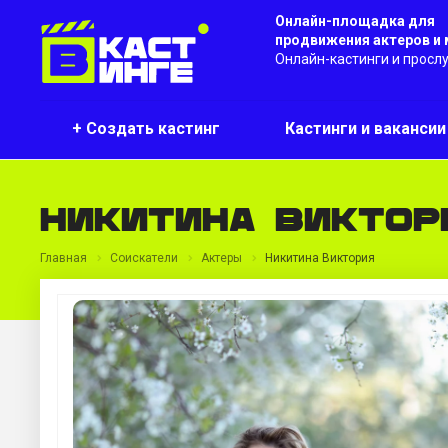
Онлайн-площадка для
продвижения актеров и
Онлайн-кастинги и просл
+ Создать кастинг
Кастинги и ваканси
Никитина Виктор
Главная
Соискатели
Актеры
Никитина Виктория