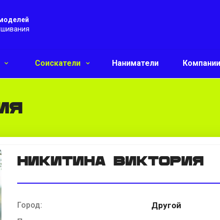
 моделей
ушивания
и
Соискатели
Наниматели
Компани
ия
Никитина Виктория
Город:
Другой