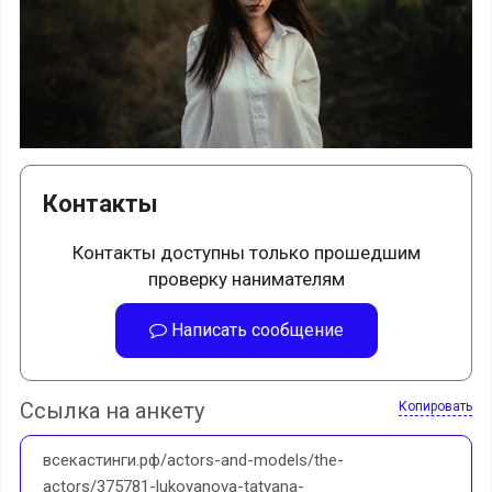
Контакты
Контакты доступны только прошедшим
проверку нанимателям
Написать сообщение
Ссылка на анкету
Копировать
всекастинги.рф/actors-and-models/the-
actors/375781-lukoyanova-tatyana-