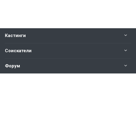
Кастинги
Соискатели
Форум
Информация
Наши контакты по техническим вопросам и
предложениям:
help@vkastinge.ru