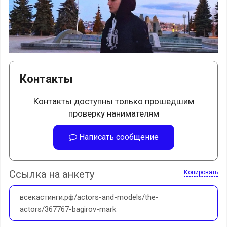
Контакты
Контакты доступны только прошедшим
проверку нанимателям
Написать сообщение
Ссылка на анкету
Копировать
всекастинги.рф/actors-and-models/the-
actors/367767-bagirov-mark