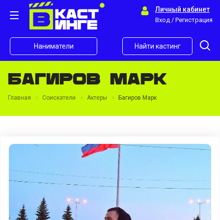
Личный кабинет
Вход / Регистрация
Наниматели
Найти кастинг
Багиров Марк
Главная
Соискатели
Актеры
Багиров Марк