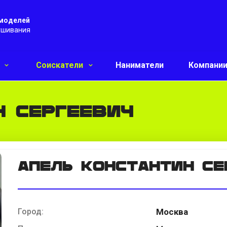
 моделей
ушивания
и
Соискатели
Наниматели
Компани
н Сергеевич
Апель Константин Се
Город:
Москва