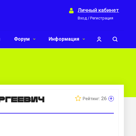
Личный кабинет
Вход / Регистрация
и
Форум
Информация
ргеевич
+
26
Рейтинг: