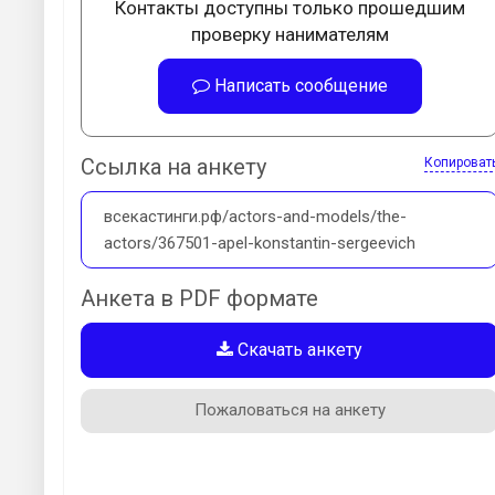
Контакты доступны только прошедшим
проверку нанимателям
Написать сообщение
Ссылка на анкету
Копироват
всекастинги.рф/actors-and-models/the-
actors/367501-apel-konstantin-sergeevich
Анкета в PDF формате
Скачать анкету
Пожаловаться на анкету