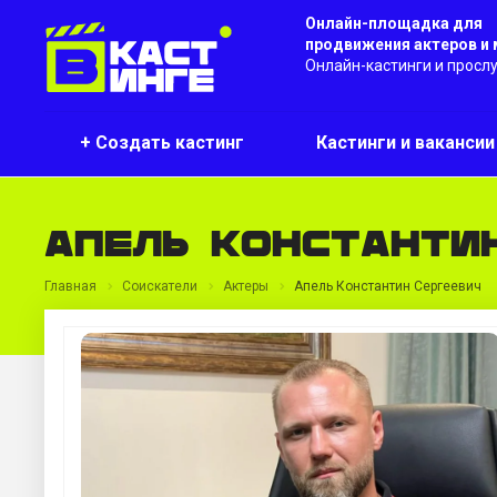
Онлайн-площадка для
продвижения актеров и
Онлайн-кастинги и просл
+ Создать кастинг
Кастинги и ваканси
Апель Константи
Главная
Соискатели
Актеры
Апель Константин Сергеевич