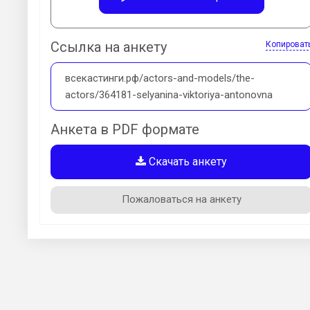
Ссылка на анкету
Копироват
всекастинги.рф/actors-and-models/the-
actors/364181-selyanina-viktoriya-antonovna
Анкета в PDF формате
Скачать анкету
Пожаловаться на анкету