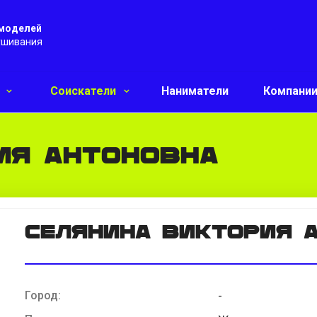
 моделей
ушивания
и
Соискатели
Наниматели
Компани
ия Антоновна
Селянина Виктория 
Город:
-