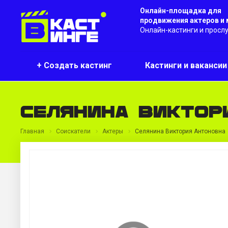
Онлайн-площадка для
продвижения актеров и
Онлайн-кастинги и просл
+ Создать кастинг
Кастинги и ваканси
Селянина Виктор
Главная
Соискатели
Актеры
Селянина Виктория Антоновна