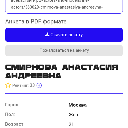
всекастинги.рф/actors-and-models/the-
actors/363028-cmirnova-anastasiya-andreevna-
Анкета в PDF формате
Скачать анкету
Пожаловаться на анкету
Cмирнова Анастасия
Андреевна
+
33
Рейтинг:
Город:
Москва
Пол:
Жен.
Возраст:
21