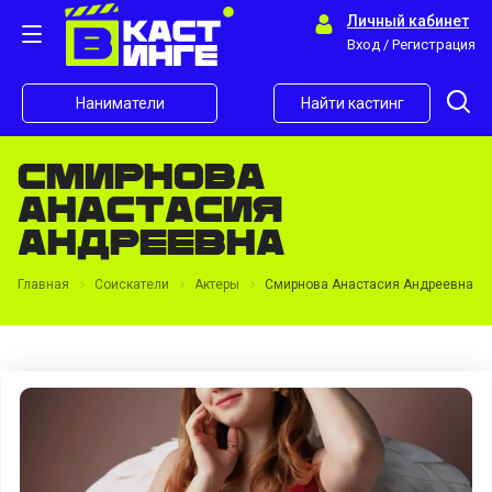
Личный кабинет
Вход / Регистрация
Наниматели
Найти кастинг
Cмирнова
Анастасия
Андреевна
Главная
Соискатели
Актеры
Cмирнова Анастасия Андреевна