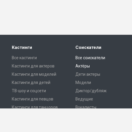
Кастинги
Соискатели
Все кастинги
Все соискатели
Кастинги для актеров
Актёры
Кастинги для моделей
Дети актеры
Кастинги для детей
Модели
ТВ-шоу и соцсети
Диктор/дубляж
Кастинги для певцов
Ведущие
Кастинги для танцоров
Вокалисты
Разместить кастинг
Танцоры