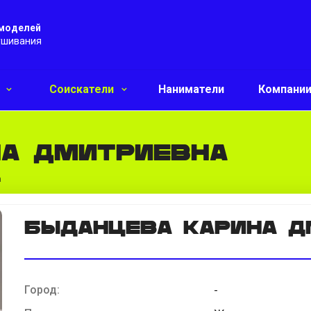
 моделей
ушивания
и
Соискатели
Наниматели
Компани
на Дмитриевна
а
Быданцева Карина Д
Город:
-