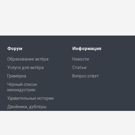
Форум
Информация
Образование актёра
Новости
Услуги для актёра
Статьи
Гримёрка
Вопрос ответ
Чёрный список
киноидустрии
Удивительные истории
Двойники, дублёры