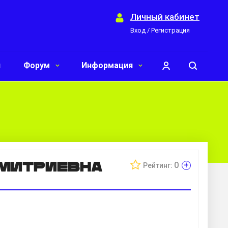
Личный кабинет
Вход / Регистрация
и
Форум
Информация
митриевна
+
0
Рейтинг: