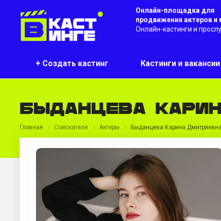
Онлайн-площадка для
продвижения актеров и
Онлайн-кастинги и просл
+ Создать кастинг
Кастинги и ваканси
Быданцева Кари
Главная
Соискатели
Актеры
Быданцева Карина Дмитриевн