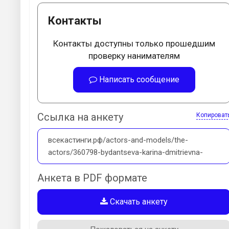
Контакты
Контакты доступны только прошедшим
проверку нанимателям
Написать сообщение
Ссылка на анкету
Копироват
всекастинги.рф/actors-and-models/the-
actors/360798-bydantseva-karina-dmitrievna-
Анкета в PDF формате
Скачать анкету