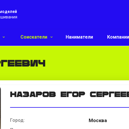
 моделей
ушивания
и
Соискатели
Наниматели
Компани
ргеевич
Назаров Егор Сергее
Город:
Москва