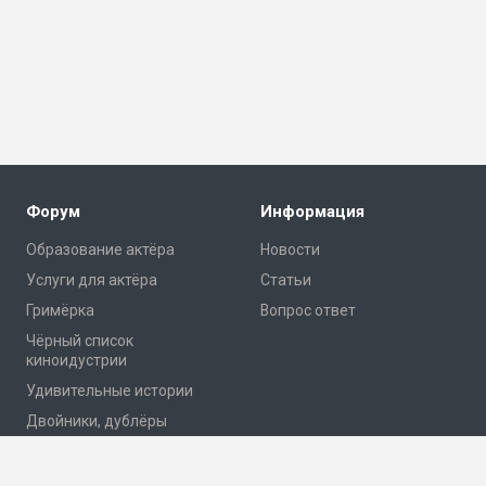
Форум
Информация
Образование актёра
Новости
Услуги для актёра
Статьи
Гримёрка
Вопрос ответ
Чёрный список
киноидустрии
Удивительные истории
Двойники, дублёры