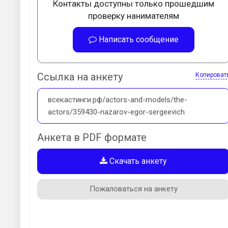
Контакты доступны только прошедшим
проверку нанимателям
Написать сообщение
Ссылка на анкету
Копироват
всекастинги.рф/actors-and-models/the-
actors/359430-nazarov-egor-sergeevich
Анкета в PDF формате
Скачать анкету
Пожаловаться на анкету