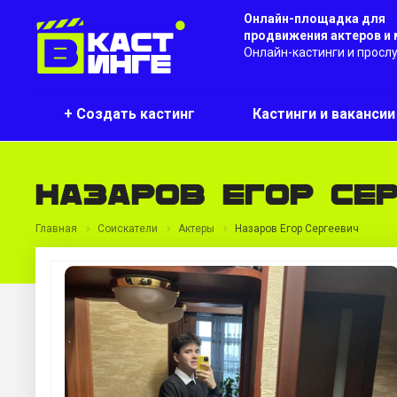
Онлайн-площадка для
продвижения актеров и
Онлайн-кастинги и просл
+ Создать кастинг
Кастинги и ваканси
Назаров Егор Се
Главная
Соискатели
Актеры
Назаров Егор Сергеевич