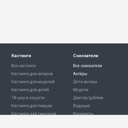
Кастинги
Соискатели
Все кастинги
Все соискатели
Кастинги для актеров
Актёры
Кастинги для моделей
Дети актеры
Кастинги для детей
Модели
ТВ-шоу и соцсети
Диктор/дубляж
Кастинги для певцов
Ведущие
Кастинги для танцоров
Вокалисты
Разместить кастинг
Танцоры