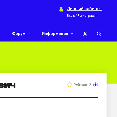
Личный кабинет
Вход / Регистрация
и
Форум
Информация
вич
+
3
Рейтинг: