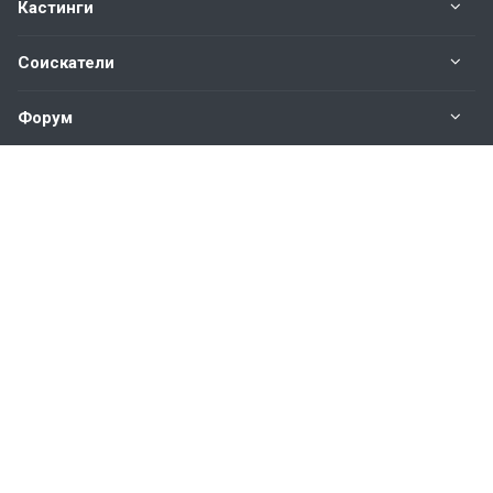
Кастинги
Соискатели
Форум
Информация
Наши контакты по техническим вопросам и
предложениям:
help@vkastinge.ru
© 2026 Все права защищены.