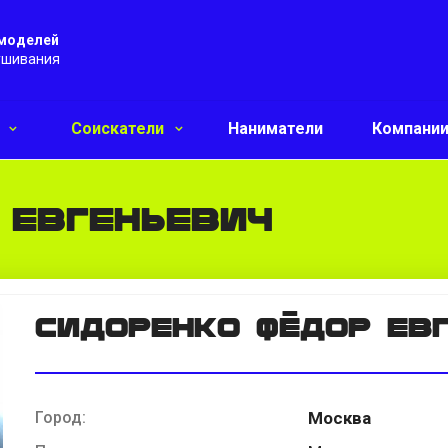
 моделей
ушивания
и
Соискатели
Наниматели
Компани
 Евгеньевич
Сидоренко Фёдор Ев
Город:
Москва