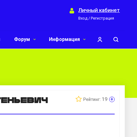
Личный кабинет
Вход / Регистрация
и
Форум
Информация
геньевич
+
19
Рейтинг: