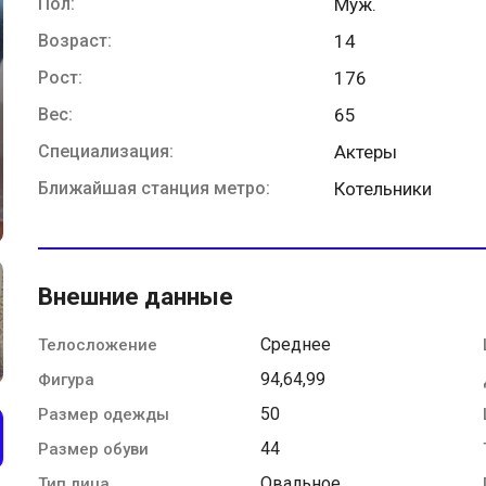
Пол:
Муж.
Возраст:
14
Рост:
176
Вес:
65
Специализация:
Актеры
Ближайшая станция метро:
Котельники
Внешние данные
Среднее
Телосложение
94,64,99
Фигура
50
Размер одежды
44
Размер обуви
Овальное
Тип лица