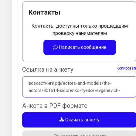
Контакты
Контакты доступны только прошедшим
проверку нанимателям
Написать сообщение
Ссылка на анкету
Копироват
всекастинги.рф/actors-and-models/the-
actors/351614-sidorenko-fyedor-evgenevich-
Анкета в PDF формате
Скачать анкету