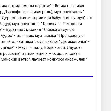
ка в тридевятом царстве" - Вовка ( главная
, Дихлофос ( главная роль); муз. спектакль "
 " Деревенские истории или бабушкин сундук" кот
бадур; муз. спектакль " Каникулы Петрова и
о" - Буратино ; мюзикл " Сказка о глупом
 чудес" - шляпник; муз. сказка " Про красную
 тяни-толкай, пират; муз. сказка " Дюймовочка" -
нглей" - Маугли. Балу, Волк - отец. Лауреат
я россыпь" в наминациях мюзикл, и вокал,
 Майский ветер", лауреат конкурса ансамблей "