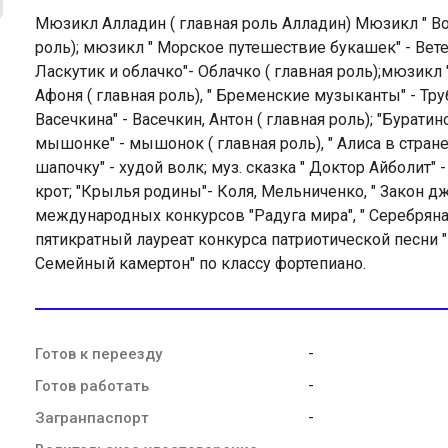
Мюзикл Алладин ( главная роль Алладин) Мюзикл " Вов
роль); мюзикл " Морское путешествие букашек" - Ветер
Ласкутик и облачко"- Облачко ( главная роль);мюзикл
Афоня ( главная роль), " Бременские музыканты" - Тру
Васечкина" - Васечкин, Антон ( главная роль); "Буратин
мышонке" - мышонок ( главная роль), " Алиса в стране
шапочку" - худой волк; муз. сказка " Доктор Айболит" -
крот; "Крылья родины"- Коля, Мельниченко, " Закон джу
международных конкурсов "Радуга мира", " Серебряна
пятикратный лауреат конкурса патриотической песни "
Семейный камертон" по классу фортепиано.
-
Готов к переезду
-
Готов работать
-
Загранпаспорт