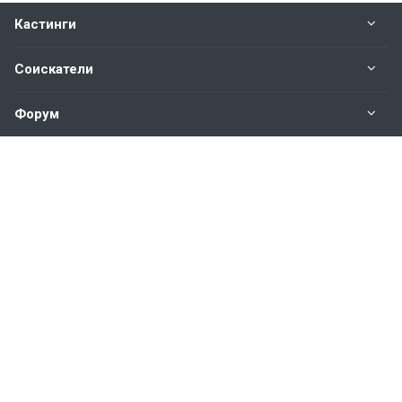
Кастинги
Соискатели
Форум
Информация
Наши контакты по техническим вопросам и
предложениям:
help@vkastinge.ru
© 2026 Все права защищены.