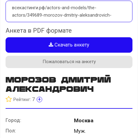
всекастинги.рф/actors-and-models/the-
actors/349689-morozov-dmitriy-aleksandrovich-
Анкета в PDF формате
Скачать анкету
Пожаловаться на анкету
Морозов Дмитрий
Александрович
+
7
Рейтинг:
Город:
Москва
Пол:
Муж.