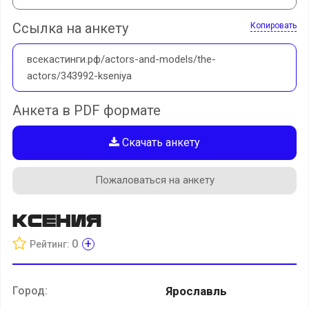
Ссылка на анкету
Копировать
всекастинги.рф/actors-and-models/the-
actors/343992-kseniya
Анкета в PDF формате
Скачать анкету
Пожаловаться на анкету
Ксения
+
0
Рейтинг:
Город:
Ярославль