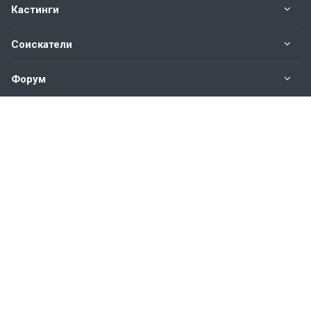
Кастинги
Соискатели
Форум
Информация
Наши контакты по техническим вопросам и
предложениям:
help@vkastinge.ru
© 2026 Все права защищены.