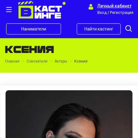
Личный кабинет
Вход / Регистрация
Наниматели
Найти кастинг
Ксения
Главная
Соискатели
Актеры
Ксения