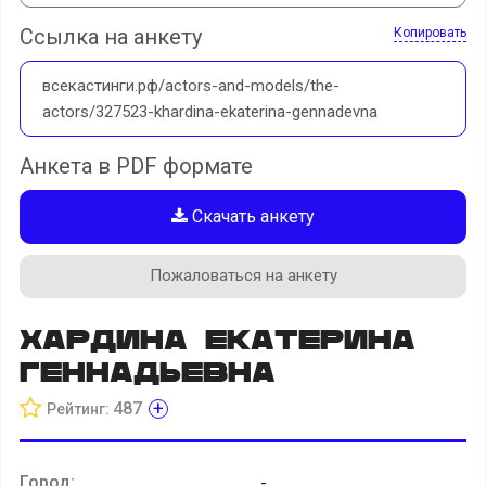
Ссылка на анкету
Копировать
всекастинги.рф/actors-and-models/the-
actors/327523-khardina-ekaterina-gennadevna
Анкета в PDF формате
Скачать анкету
Пожаловаться на анкету
Хардина Екатерина
Геннадьевна
+
487
Рейтинг:
Город:
-