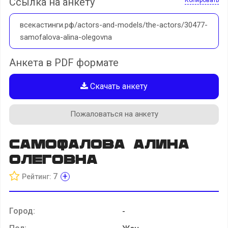
Ссылка на анкету
всекастинги.рф/actors-and-models/the-actors/30477-
samofalova-alina-olegovna
Анкета в PDF формате
Скачать анкету
Пожаловаться на анкету
Самофалова Алина
Олеговна
+
7
Рейтинг:
Город:
-