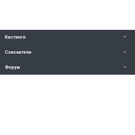
Кастинги
Соискатели
Форум
Информация
Наши контакты по техническим вопросам и
предложениям:
help@vkastinge.ru