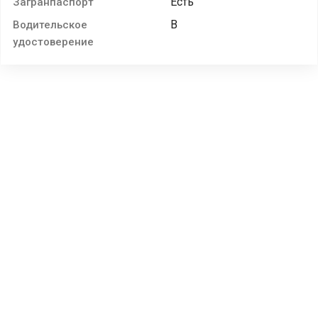
Есть
Загранпаспорт
B
Водительское
удостоверение