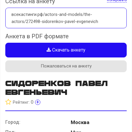
Ссылка на анкету
всекастинги.рф/actors-and-models/the-
actors/272498-sidorenkov-pavel-evgenevich
Анкета в PDF формате
Скачать анкету
Пожаловаться на анкету
Сидоренков Павел
Евгеньевич
+
0
Рейтинг:
Город:
Москва