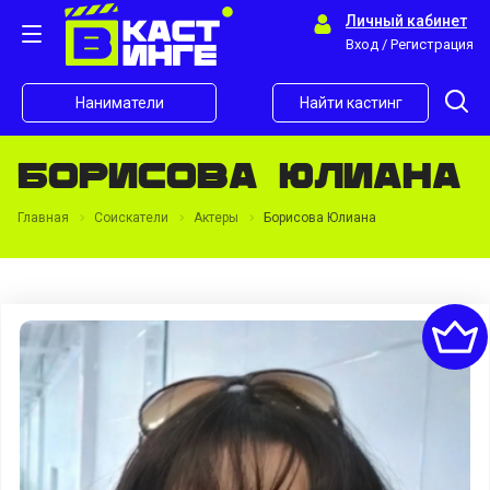
Личный кабинет
Вход / Регистрация
Наниматели
Найти кастинг
Борисова Юлиана
Главная
Соискатели
Актеры
Борисова Юлиана