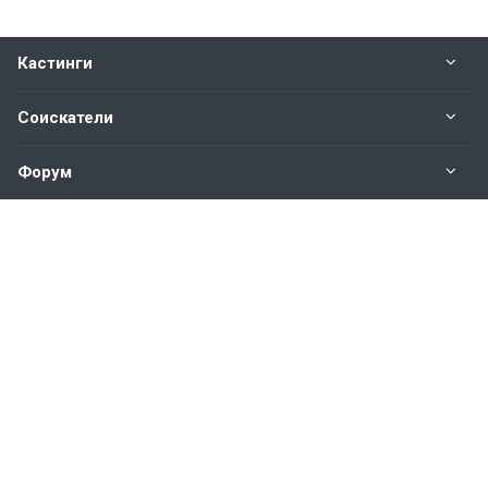
Кастинги
Соискатели
Форум
Информация
Наши контакты по техническим вопросам и
предложениям:
help@vkastinge.ru
© 2026 Все права защищены.