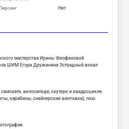
Нет
Пирсинг
рского мастерства Ирины Феофановой
кола ШИМ Егора Дружинина Эстрадный вокал
 самокате, велосипеде, скутере и квадроцикле.
еты, карабины, снайперские винтовки), пою.
отография.