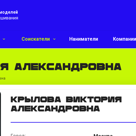
 моделей
ушивания
и
Соискатели
Наниматели
Компани
я Александровна
вна
Крылова Виктория
Александровна
Город:
Москва