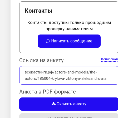
Контакты
Контакты доступны только прошедшим
проверку нанимателям
Написать сообщение
Ссылка на анкету
Копироват
всекастинги.рф/actors-and-models/the-
actors/185004-krylova-viktoriya-aleksandrovna
Анкета в PDF формате
Скачать анкету