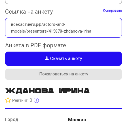
Ссылка на анкету
Копировать
всекастинги.рф/actors-and-
models/presenters/415878-zhdanova-irina
Анкета в PDF формате
Скачать анкету
Пожаловаться на анкету
Жданова Ирина
+
0
Рейтинг:
Город:
Москва