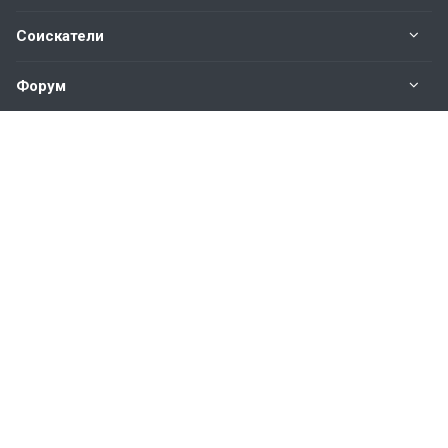
Соискатели
Форум
Информация
Наши контакты по техническим вопросам и
предложениям:
help@vkastinge.ru
© 2026 Все права защищены.