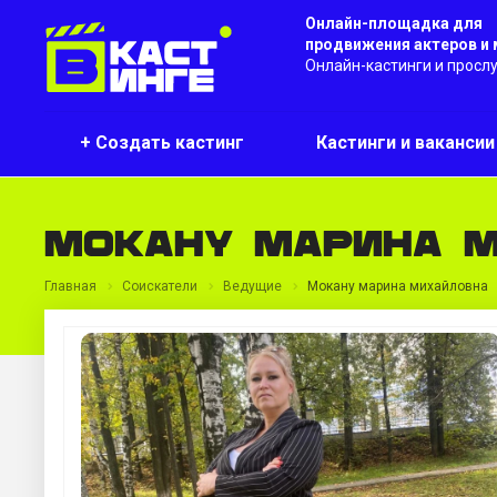
Онлайн-площадка для
продвижения актеров и
Онлайн-кастинги и просл
+ Создать кастинг
Кастинги и ваканси
Мокану марина 
Главная
Соискатели
Ведущие
Мокану марина михайловна