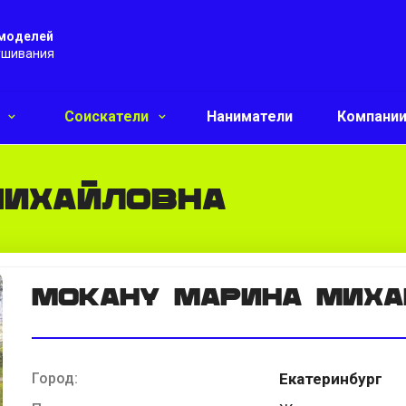
 моделей
ушивания
и
Соискатели
Наниматели
Компани
михайловна
Мокану марина миха
Город:
Екатеринбург