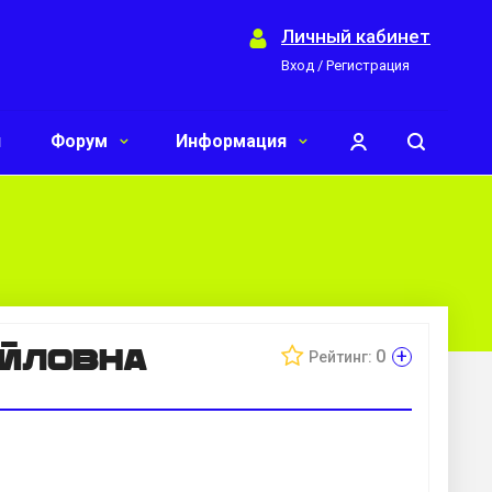
Личный кабинет
Вход / Регистрация
и
Форум
Информация
йловна
+
0
Рейтинг: