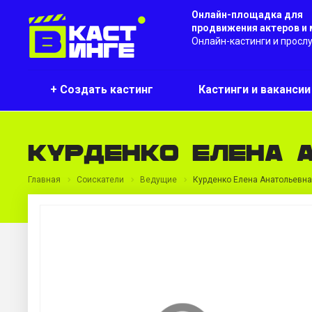
Онлайн-площадка для
продвижения актеров и
Онлайн-кастинги и просл
+ Создать кастинг
Кастинги и ваканси
Курденко Елена 
Главная
Соискатели
Ведущие
Курденко Елена Анатольевна