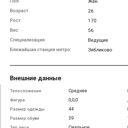
Пол:
Жен.
Возраст:
26
Рост:
170
Вес:
56
Специализация:
Ведущие
Ближайшая станция метро:
Зябликово
Внешние данные
Среднее
Телосложение
0,0,0
Фигура
44
Размер одежды
39
Размер обуви
Овальное
Тип лица