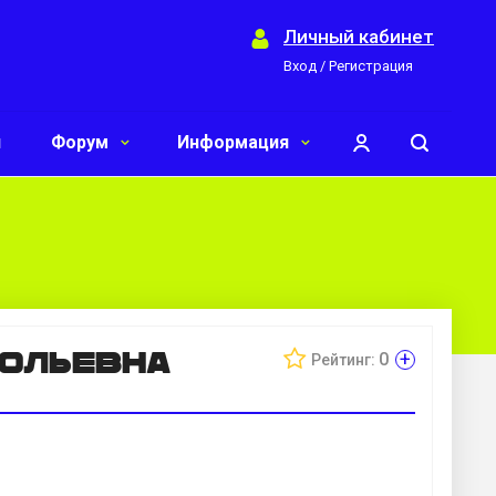
Личный кабинет
Вход / Регистрация
и
Форум
Информация
тольевна
+
0
Рейтинг: