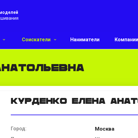
 моделей
ушивания
и
Соискатели
Наниматели
Компани
Анатольевна
Курденко Елена Ана
Город:
Москва