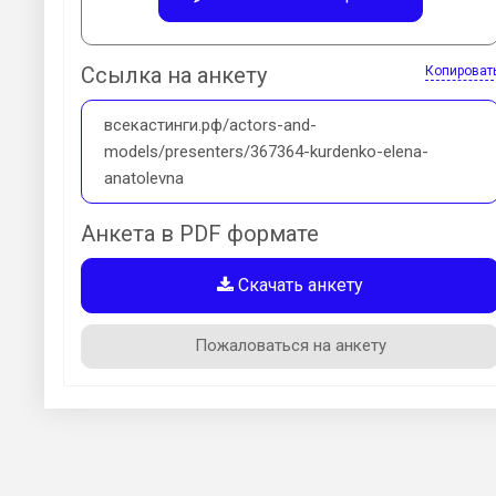
Ссылка на анкету
Копироват
всекастинги.рф/actors-and-
models/presenters/367364-kurdenko-elena-
anatolevna
Анкета в PDF формате
Скачать анкету
Пожаловаться на анкету