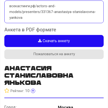
всекастинги.рф/actors-and-
models/presenters/331367-anastasiya-stanislavovna-
yankova
Анкета в PDF формате
Скачать анкету
Пожаловаться на анкету
Анастасия
Станиславовна
Янькова
+
10
Рейтинг:
Город:
Москва