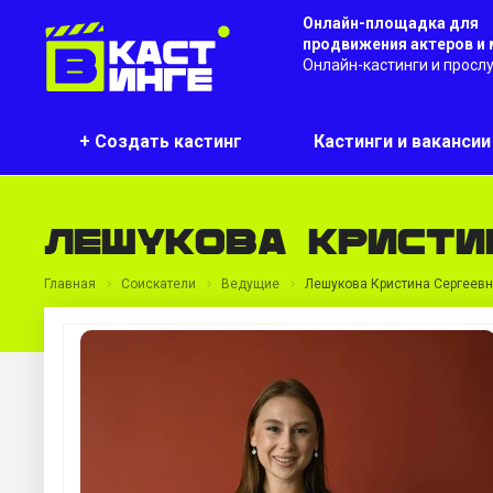
Онлайн-площадка для
продвижения актеров и
Онлайн-кастинги и просл
+ Создать кастинг
Кастинги и ваканси
Лешукова Кристи
Главная
Соискатели
Ведущие
Лешукова Кристина Сергеев