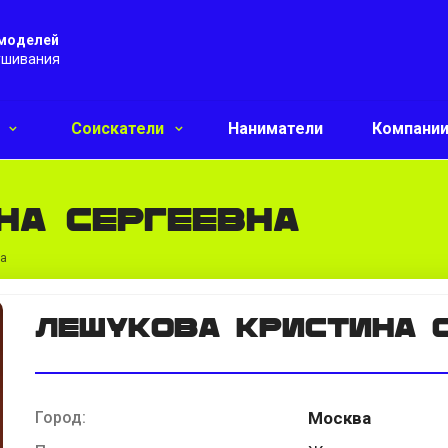
 моделей
ушивания
и
Соискатели
Наниматели
Компани
на Сергеевна
на
Лешукова Кристина 
Город:
Москва