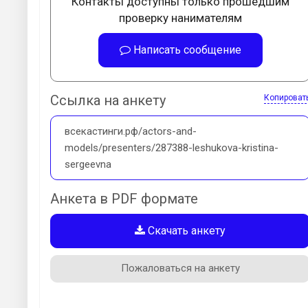
Контакты доступны только прошедшим
проверку нанимателям
Написать сообщение
Ссылка на анкету
Копироват
всекастинги.рф/actors-and-
models/presenters/287388-leshukova-kristina-
sergeevna
Анкета в PDF формате
Скачать анкету
Пожаловаться на анкету