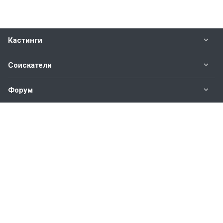
Кастинги
Соискатели
Форум
Информация
Наши контакты по техническим вопросам и
предложениям:
help@vkastinge.ru
© 2026 Все права защищены.