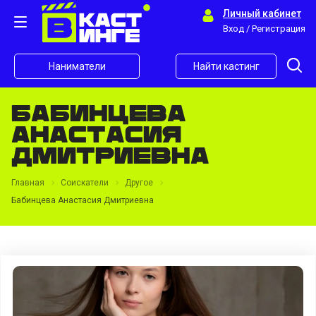
Личный кабинет
Вход / Регистрация
Наниматели
Найти кастинг
Бабинцева
Анастасия
Дмитриевна
Главная
Соискатели
Другое
Бабинцева Анастасия Дмитриевна