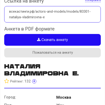
Ссылка на анкету
всекастинги.рф/actors-and-models/models/83301-
nataliya-vladimirovna-e
Анкета в PDF формате
Скачать анкету
Пожаловаться на анкету
Наталия
Владимировна E.
+
132
Рейтинг:
Город:
Москва