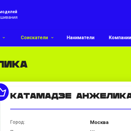
 моделей
ушивания
и
Соискатели
Наниматели
Компани
лика
Катамадзе Анжелик
Город:
Москва