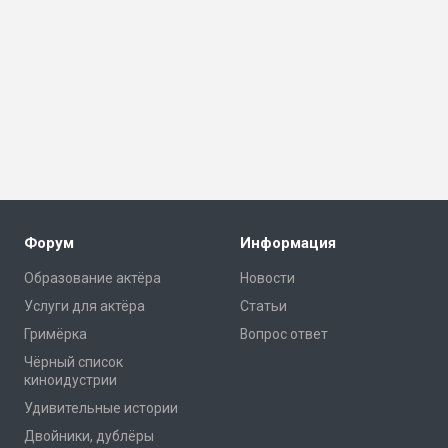
Форум
Информация
Образование актёра
Новости
Услуги для актёра
Статьи
Гримёрка
Вопрос ответ
Чёрный список
киноидустрии
Удивительные истории
Двойники, дублёры