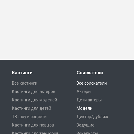
Кастинги
Соискатели
Все кастинги
Все соискатели
Кастинги для актеров
Актёры
Кастинги для моделей
Дети актеры
Кастинги для детей
Модели
ТВ-шоу и соцсети
Диктор/дубляж
Кастинги для певцов
Ведущие
Кастинги для танцоров
Вокалисты