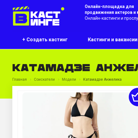
Онлайн-площадка для
продвижения актеров и
Онлайн-кастинги и просл
+ Создать кастинг
Кастинги и ваканси
Катамадзе Анже
Главная
Соискатели
Модели
Катамадзе Анжелика