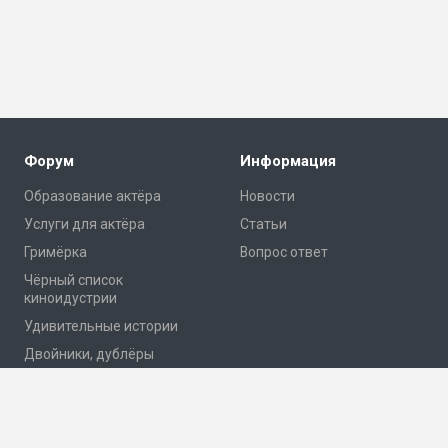
Форум
Информация
Образование актёра
Новости
Услуги для актёра
Статьи
Гримёрка
Вопрос ответ
Чёрный список
киноидустрии
Удивительные истории
Двойники, дублёры