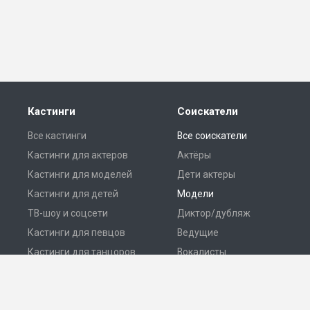
Кастинги
Соискатели
Все кастинги
Все соискатели
Кастинги для актеров
Актёры
Кастинги для моделей
Дети актеры
Кастинги для детей
Модели
ТВ-шоу и соцсети
Диктор/дубляж
Кастинги для певцов
Ведущие
Кастинги для танцоров
Вокалисты
Разместить кастинг
Танцоры