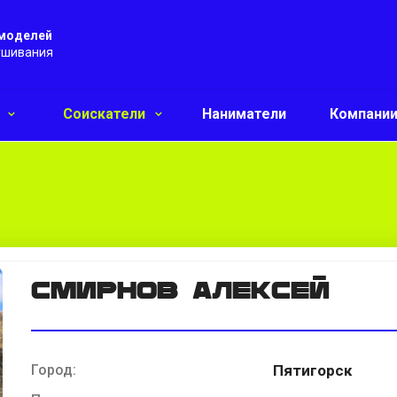
 моделей
ушивания
и
Соискатели
Наниматели
Компани
Смирнов Алексей
Город:
Пятигорск