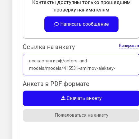
Контакты доступны только прошедшим
проверку нанимателям
Написать сообщение
Ссылка на анкету
Копироват
всекастинги.рф/actors-and-
models/models/415531-smirnov-aleksey-
Анкета в PDF формате
Скачать анкету
Пожаловаться на анкету