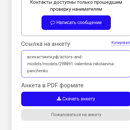
Контакты доступны только прошедшим
проверку нанимателям
Написать сообщение
Ссылка на анкету
Копироват
всекастинги.рф/actors-and-
models/models/298891-valentina-nikolaevna-
panchenko
Анкета в PDF формате
Скачать анкету
Пожаловаться на анкету