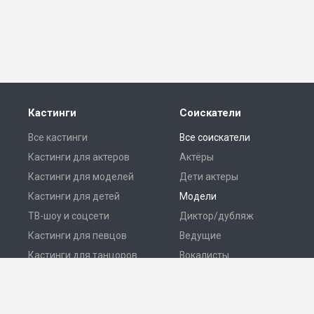
Кастинги
Соискатели
Все кастинги
Все соискатели
Кастинги для актеров
Актёры
Кастинги для моделей
Дети актеры
Кастинги для детей
Модели
ТВ-шоу и соцсети
Диктор/дубляж
Кастинги для певцов
Ведущие
Кастинги для танцоров
Вокалисты
Разместить кастинг
Танцоры