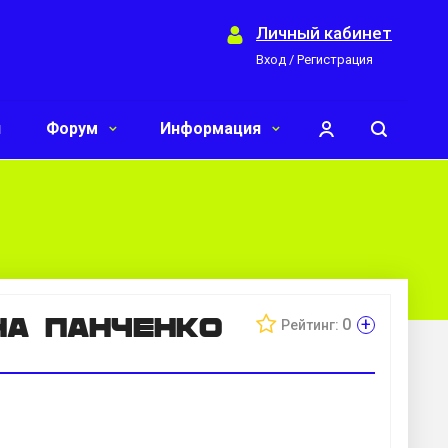
Личный кабинет
Вход / Регистрация
и
Форум
Информация
на Панченко
+
0
Рейтинг: