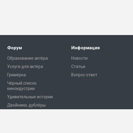
Форум
Информация
Образование актёра
Новости
Услуги для актёра
Статьи
Гримёрка
Вопрос ответ
Чёрный список
киноидустрии
Удивительные истории
Двойники, дублёры