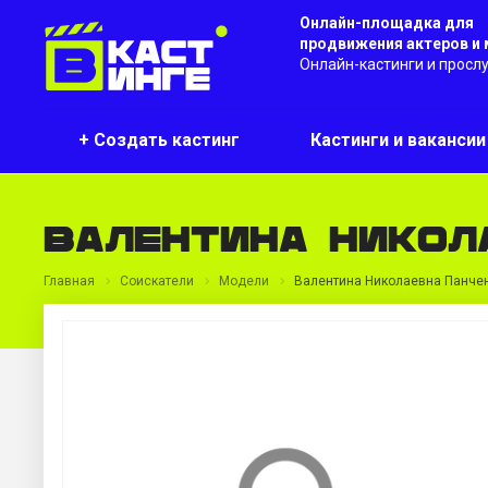
Онлайн-площадка для
продвижения актеров и
Онлайн-кастинги и просл
+ Создать кастинг
Кастинги и ваканси
Валентина Никол
Главная
Соискатели
Модели
Валентина Николаевна Панче