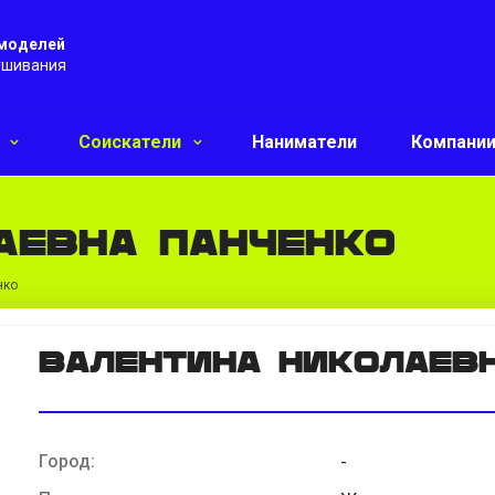
 моделей
ушивания
и
Соискатели
Наниматели
Компани
аевна Панченко
нко
Валентина Николаев
Город:
-