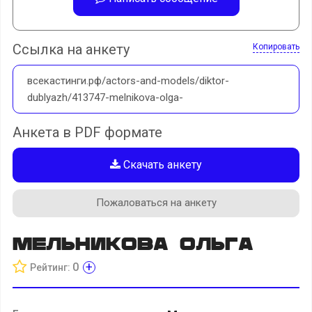
Ссылка на анкету
Копировать
всекастинги.рф/actors-and-models/diktor-
dublyazh/413747-melnikova-olga-
Анкета в PDF формате
Скачать анкету
Пожаловаться на анкету
Мельникова Ольга
+
0
Рейтинг: