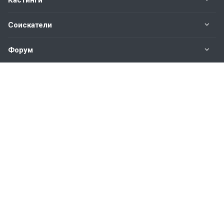
Кастинги
Соискатели
Форум
Информация
Наши контакты по техническим вопросам и
предложениям:
help@vkastinge.ru
© 2026 Все права защищены.