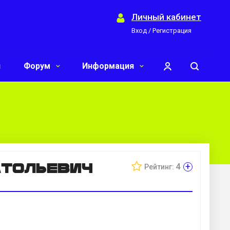
Личный кабинет
Вход / Регистрация
и
Форум
Информация
атольевич
+
4
Рейтинг: