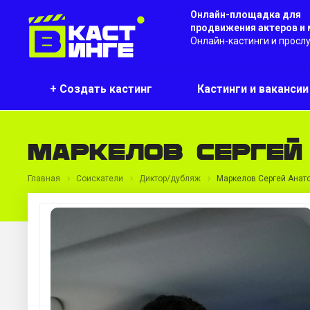
Онлайн-площадка для
продвижения актеров и
Онлайн-кастинги и просл
+ Создать кастинг
Кастинги и ваканси
Маркелов Сергей
Главная
Соискатели
Диктор/дубляж
Маркелов Сергей Анат