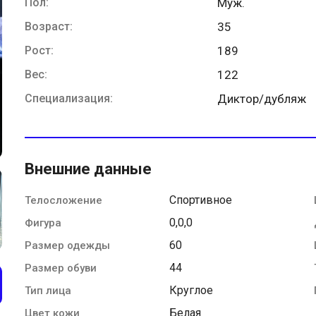
Пол:
Муж.
Возраст:
35
Рост:
189
Вес:
122
Специализация:
Диктор/дубляж
Внешние данные
Спортивное
Телосложение
0,0,0
Фигура
60
Размер одежды
44
Размер обуви
Круглое
Тип лица
Белая
Цвет кожи