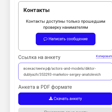
Контакты
Контакты доступны только прошедшим
проверку нанимателям
Написать сообщение
Ссылка на анкету
Копироват
всекастинги.рф/actors-and-models/diktor-
dublyazh/353293-markelov-sergey-anatolevich
Анкета в PDF формате
Скачать анкету