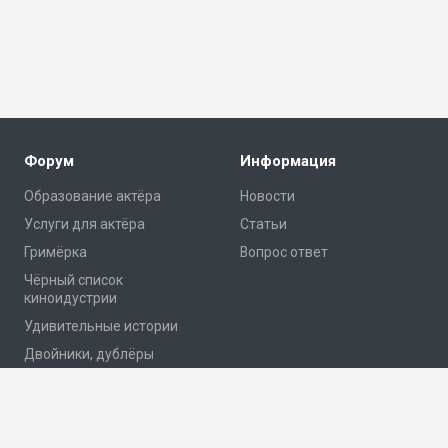
Форум
Информация
Образование актёра
Новости
Услуги для актёра
Статьи
Гримёрка
Вопрос ответ
Чёрный список
киноидустрии
Удивительные истории
Двойники, дублёры