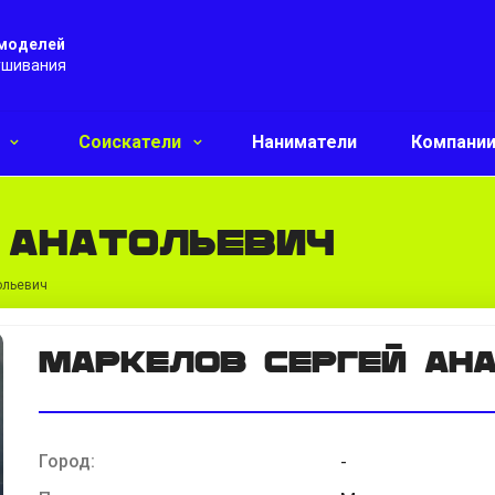
 моделей
ушивания
и
Соискатели
Наниматели
Компани
 Анатольевич
ольевич
Маркелов Сергей Ан
Город:
-