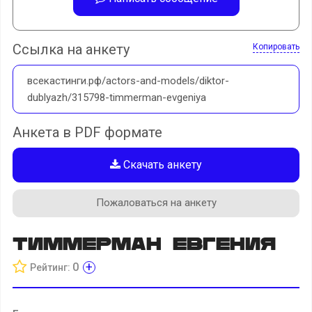
Ссылка на анкету
Копировать
всекастинги.рф/actors-and-models/diktor-
dublyazh/315798-timmerman-evgeniya
Анкета в PDF формате
Скачать анкету
Пожаловаться на анкету
Тиммерман Евгения
+
0
Рейтинг: