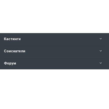
Кастинги
Соискатели
Форум
Информация
Наши контакты по техническим вопросам и
предложениям:
help@vkastinge.ru