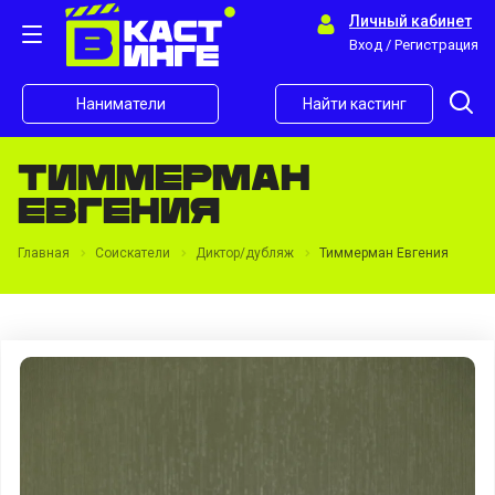
Личный кабинет
Вход / Регистрация
Наниматели
Найти кастинг
Тиммерман
Евгения
Главная
Соискатели
Диктор/дубляж
Тиммерман Евгения