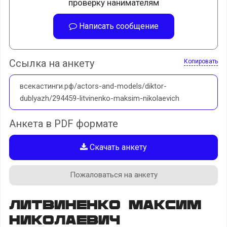
проверку нанимателям
Написать сообщение
Ссылка на анкету
Копировать
всекастинги.рф/actors-and-models/diktor-
dublyazh/294459-litvinenko-maksim-nikolaevich
Анкета в PDF формате
Скачать анкету
Пожаловаться на анкету
Литвиненко Максим
Николаевич