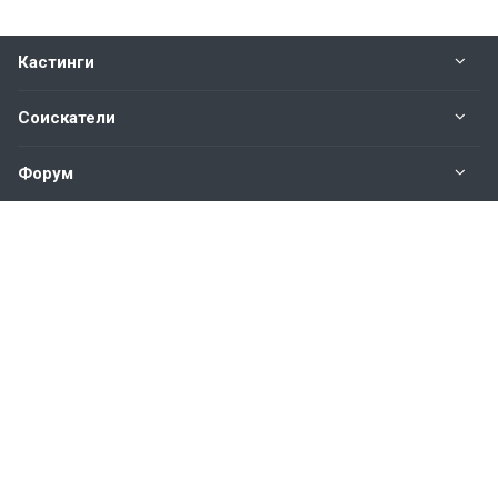
Кастинги
Соискатели
Форум
Информация
Наши контакты по техническим вопросам и
предложениям:
help@vkastinge.ru
© 2026 Все права защищены.