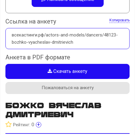
Ссылка на анкету
Копировать
всекастинги.рф/actors-and-models/dancers/48123-
bozhko-vyacheslav-dmitrievich
Анкета в PDF формате
Скачать анкету
Пожаловаться на анкету
Божко вячеслав
Дмитриевич
+
0
Рейтинг: