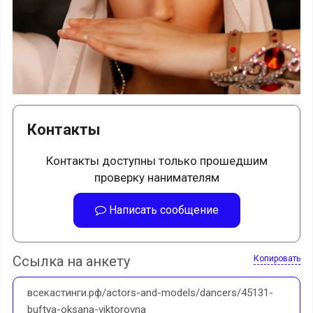
Контакты
Контакты доступны только прошедшим
проверку нанимателям
Написать сообщение
Ссылка на анкету
Копировать
всекастинги.рф/actors-and-models/dancers/45131-
buftya-oksana-viktorovna