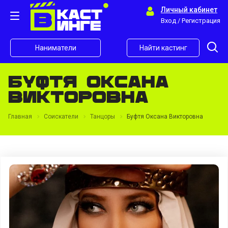
Личный кабинет
Вход / Регистрация
Наниматели
Найти кастинг
Буфтя Оксана
Викторовна
Главная
Соискатели
Танцоры
Буфтя Оксана Викторовна