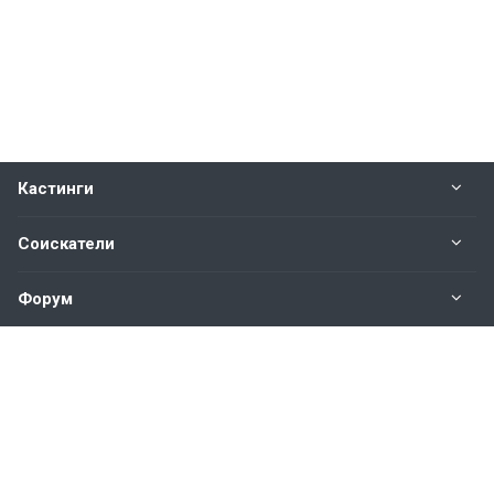
Кастинги
Соискатели
Форум
Информация
Наши контакты по техническим вопросам и
предложениям:
help@vkastinge.ru