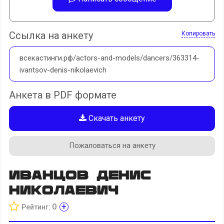
Ссылка на анкету
Копировать
всекастинги.рф/actors-and-models/dancers/363314-
ivantsov-denis-nikolaevich
Анкета в PDF формате
Скачать анкету
Пожаловаться на анкету
Иванцов Денис
Николаевич
+
0
Рейтинг: