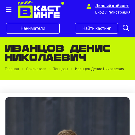
Личный кабинет
Вход / Регистрация
Наниматели
Найти кастинг
Иванцов Денис
Николаевич
Главная
Соискатели
Танцоры
Иванцов Денис Николаевич